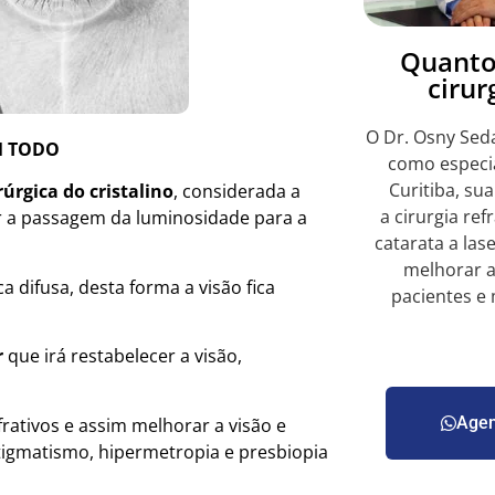
Quanto
cirur
O Dr. Osny Sed
M TODO
como especia
Curitiba, su
úrgica do cristalino
, considerada a
a cirurgia refr
r a passagem da luminosidade para a
catarata a la
melhorar a
ca difusa, desta forma a visão fica
pacientes e
r
que irá restabelecer a visão,
Agen
frativos e assim melhorar a visão e
stigmatismo, hipermetropia e presbiopia