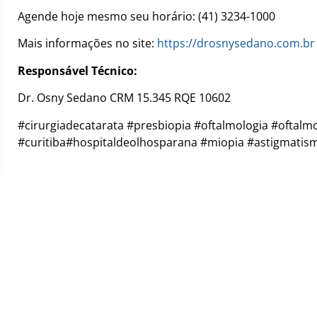
Agende hoje mesmo seu horário: (41) 3234-1000
Mais informações no site:
https://drosnysedano.com.br
Responsável Técnico:
Dr. Osny Sedano CRM 15.345 RQE 10602
#cirurgiadecatarata #presbiopia #oftalmologia #oftalmo
#curitiba#hospitaldeolhosparana #miopia #astigmatism