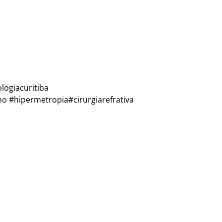
logiacuritiba
o #hipermetropia#cirurgiarefrativa